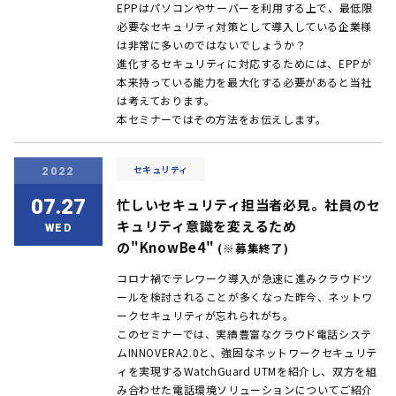
EPPはパソコンやサーバーを利用する上で、最低限
必要なセキュリティ対策として導入している企業様
は非常に多いのではないでしょうか？
進化するセキュリティに対応するためには、EPPが
本来持っている能力を最大化する必要があると当社
は考えております。
本セミナーではその方法をお伝えします。
セキュリティ
2022
07.27
忙しいセキュリティ担当者必見。社員のセ
キュリティ意識を変えるため
WED
の"KnowBe4"
(※募集終了)
コロナ禍でテレワーク導入が急速に進みクラウドツ
ールを検討されることが多くなった昨今、ネットワ
ークセキュリティが忘れられがち。
このセミナーでは、実績豊富なクラウド電話システ
ムINNOVERA2.0と、強固なネットワークセキュリテ
ィを実現するWatchGuard UTMを紹介し、双方を組
み合わせた電話環境ソリューションについてご紹介