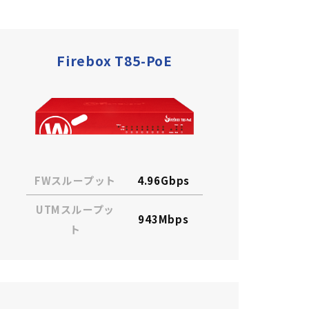
Firebox T85-PoE
FWスループット
4.96Gbps
UTMスループッ
943Mbps
ト