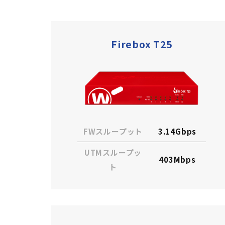
Firebox T25
FWスループット
3.14Gbps
UTMスループッ
403Mbps
ト